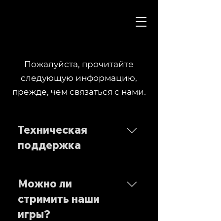
Пожалуйста, прочитайте
следующую информацию,
прежде, чем связаться с нами.
Техническая
поддержка
Если у вас возникли проблемы с
играми, пожалуйста, напишите
Можно ли
на наш Портал поддержки.
стримить наши
игры?